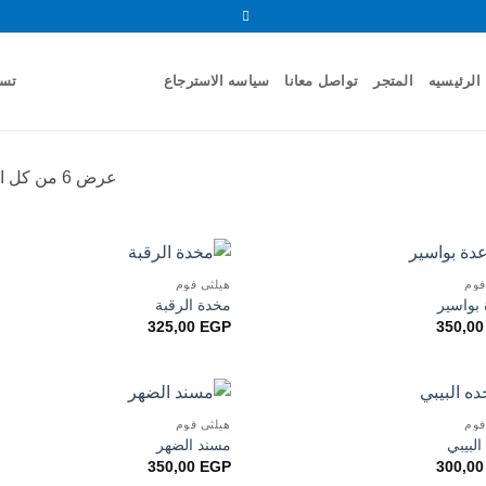
الرئيسيه
المتجر
تواصل معانا
سياسه الاسترجاع
تسج
عرض ⁦6⁩ من كل النتائج
فوم
هيلثي فوم
 بواسير
مخدة الرقبة
325,00
EGP
350,0
فوم
هيلثي فوم
لبيبي
مسند الضهر
350,00
EGP
300,0