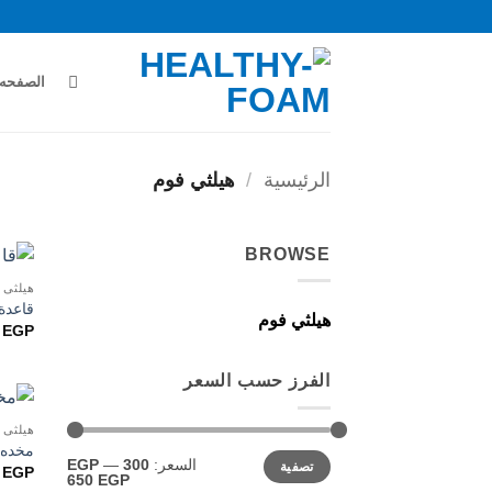
خطي
لمحتوى
الصفحه 
الرئيسية
/
هيلثي فوم
BROWSE
هيلثي 
قاعدة
هيلثي فوم
0
EGP
الفرز حسب السعر
هيلثي 
مخده ا
أدنى
أعلى
السعر:
300 EGP
—
تصفية
سعر
سعر
0
EGP
650 EGP