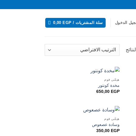
يل الدخول
سلة المشتريات /
EGP
0,00
هيلثي فوم
مخدة كونتور
650,00
EGP
هيلثي فوم
وسادة عصعوص
350,00
EGP