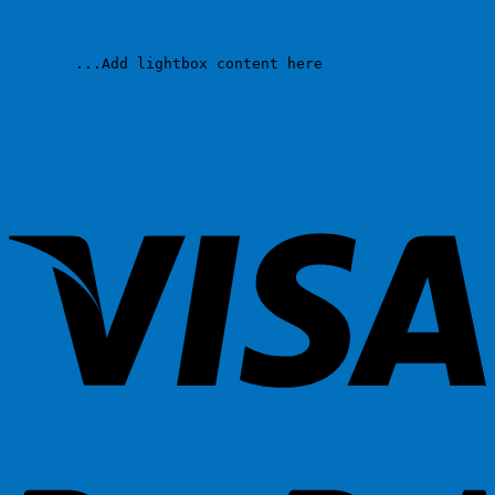
		Add lightbox content here...	
sa
al