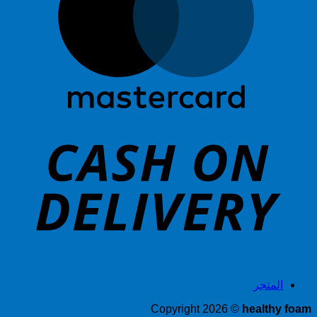
h
n
ry
المتجر
Copyright 2026 ©
healthy foam