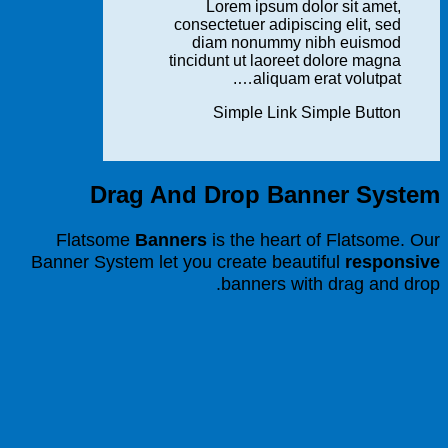
Lorem ipsum dolor sit amet,
consectetuer adipiscing elit, sed
diam nonummy nibh euismod
tincidunt ut laoreet dolore magna
aliquam erat volutpat….
Simple Link
Simple Button
Drag And Drop Banner System
Flatsome
Banners
is the heart of Flatsome. Our
Banner System let you create beautiful
responsive
banners with drag and drop.