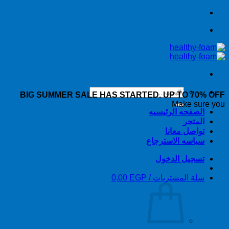
تخطي
للمحتوى
البحث
BIG SUMMER SALE HAS STARTED. UP TO 70% OFF
عن:
Make sure you
الصفحه الرئيسيه
المتجر
تواصل معانا
سياسه الاسترجاع
تسجيل الدخول
سلة المشتريات /
EGP
0,00